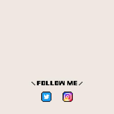
木の実（9）
キーボード（76）
キラキラ（12）
キリン（2）
牛乳（7）
クエッションマーク（5）
薬（13）
果物（148）
口（3）
靴（12）
クマ（3）
クッキー（96）
曇り（8）
クリスタル（26）
クリスマス（159）
クリップ（8）
車（27）
クレヨン（14）
消しゴム（2）
ゲージ（19）
化粧品（15）
結婚（18）
ゲーム（1308）
コアラ（1）
工事（20）
鉱石（41）
黒板（6）
こどもの日（19）
粉物（15）
ご飯（56）
コーヒー（13）
ゴミ（10）
ゴリラ（1）
サイ（1）
サイコロ（4）