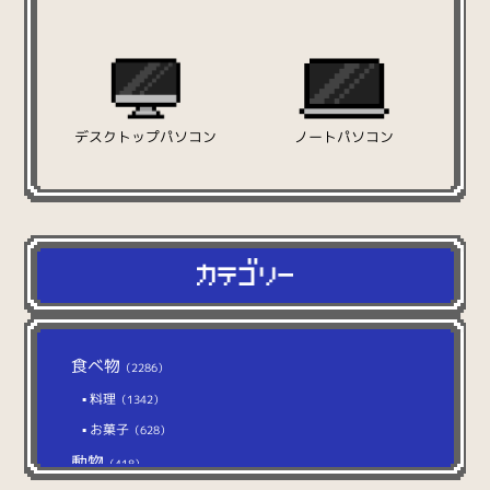
デスクトップパソコン
ノートパソコン
食べ物
（2286）
料理
（1342）
お菓子
（628）
動物
（418）