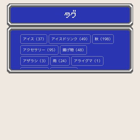
（127）
美容
（27）
医療
（31）
ホビー
（77）
スポーツ
アイス（37）
アイスドリンク（49）
秋（198）
（15）
文字・数字
アクセサリー（95）
揚げ物（48）
（124）
マーク
（60）
アザラシ（3）
雨（24）
アライグマ（1）
その他
（48）
アルパカ（4）
RPG（1174）
アルファベット（78）
家（39）
椅子（10）
イースター（21）
イタチ（1）
雲（12）
イタリア料理（26）
イチゴ（61）
犬（113）
イノシシ（3）
イルカ（4）
ウォンバット（1）
ウサギ（11）
ウシ（14）
宇宙（42）
宇宙人（6）
うどん（16）
ウマ（5）