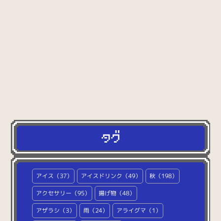
ビジネス
（320）
乗り物
（41）
学校
（148）
ファッション
（318）
飲み物
（158）
生活
（371）
自然
（374）
文房具
（127）
美容
（27）
医療
（31）
ホビー
（77）
スポーツ
アイス（37）
アイスドリンク（49）
秋（198）
（15）
文字・数字
アクセサリー（95）
揚げ物（48）
（124）
マーク
（60）
アザラシ（3）
雨（24）
アライグマ（1）