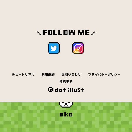
クレヨン（14）
消しゴム（2）
ゲージ（19）
化粧品（15）
結婚（18）
ゲーム（1308）
コアラ（1）
工事（20）
鉱石（41）
黒板（6）
こどもの日（19）
粉物（15）
ご飯（56）
コーヒー（13）
ゴミ（10）
ゴリラ（1）
サイ（1）
サイコロ（4）
財布（12）
魚（166）
刺身（46）
チュートリアル
利用規約
お問い合わせ
プライバシーポリシー
さつまいも（12）
サル（1）
鹿（2）
免責事項
実験（16）
地面（82）
ジュース（30）
正月（177）
定規（5）
食器（71）
シリアル（2）
汁物（28）
城（28）
数字（41）
寿司（496）
スナック（6）
節分（28）
ゾウ（3）
惣菜（76）