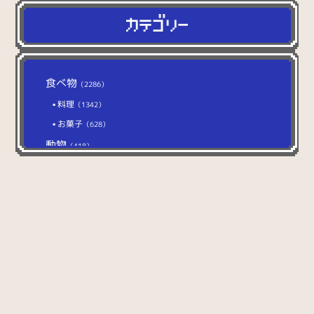
食べ物
（2286）
料理
（1342）
お菓子
（628）
動物
（418）
猫
（104）
犬
（112）
イベント
（627）
ファンタジー
（1286）
キャラクター
（477）
マップタイル・パターン
（241）
エフェクト
（33）