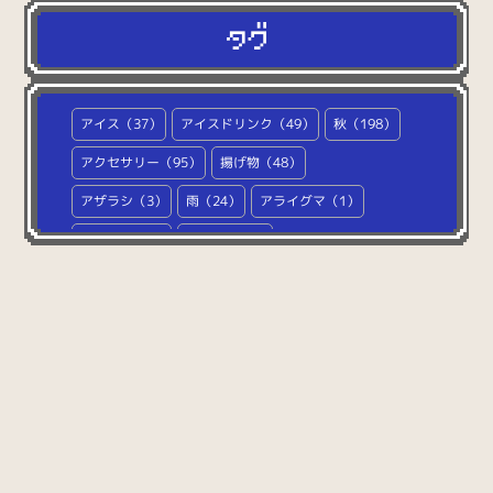
美容
（27）
医療
（31）
ホビー
（77）
スポーツ
アイス（37）
アイスドリンク（49）
秋（198）
（15）
文字・数字
アクセサリー（95）
揚げ物（48）
（124）
マーク
（60）
アザラシ（3）
雨（24）
アライグマ（1）
その他
（48）
アルパカ（4）
RPG（1174）
アルファベット（78）
家（39）
椅子（10）
イースター（21）
イタチ（1）
雲（12）
イタリア料理（26）
イチゴ（61）
犬（113）
イノシシ（3）
イルカ（4）
ウォンバット（1）
ウサギ（11）
ウシ（14）
宇宙（42）
宇宙人（6）
うどん（16）
ウマ（5）