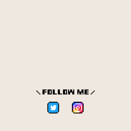
木の実（9）
キーボード（76）
キラキラ（12）
キリン（2）
牛乳（7）
クエッションマーク（5）
薬（13）
果物（148）
口（3）
靴（12）
クマ（3）
クッキー（96）
曇り（8）
クリスタル（26）
クリスマス（159）
クリップ（8）
車（27）
クレヨン（14）
消しゴム（2）
ゲージ（19）
化粧品（15）
結婚（18）
ゲーム（1308）
コアラ（1）
工事（20）
鉱石（41）
黒板（6）
こどもの日（19）
粉物（15）
ご飯（56）
コーヒー（13）
ゴミ（10）
ゴリラ（1）
サイ（1）
サイコロ（4）
財布（12）
魚（166）
刺身（46）