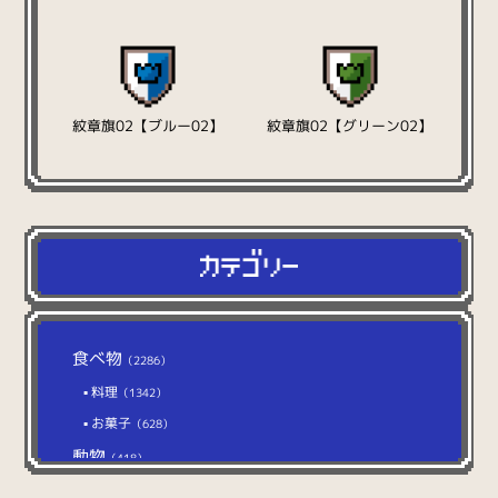
紋章旗02【ブルー02】
紋章旗02【グリーン02】
食べ物
（2286）
料理
（1342）
お菓子
（628）
動物
（418）
猫
（104）