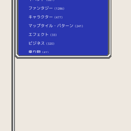
ファンタジー
（1286）
キャラクター
（477）
マップタイル・パターン
（241）
エフェクト
（33）
ビジネス
（320）
乗り物
（41）
学校
（148）
ファッション
（318）
飲み物
（158）
生活
（371）
自然
（374）
文房具
（127）
美容
（27）
医療
（31）
ホビー