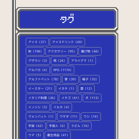
（77）
スポーツ
（15）
文字・数字
（124）
マーク
（60）
その他
（48）
アイス（37）
アイスドリンク（49）
秋（198）
アクセサリー（95）
揚げ物（48）
アザラシ（3）
雨（24）
アライグマ（1）
アルパカ（4）
RPG（1174）
アルファベット（78）
家（39）
椅子（10）
イースター（21）
イタチ（1）
雲（12）
イタリア料理（26）
イチゴ（61）
犬（113）
イノシシ（3）
イルカ（4）
ウォンバット（1）
ウサギ（11）
ウシ（14）
宇宙（42）
宇宙人（6）
うどん（16）
ウマ（5）
衛生用品（41）