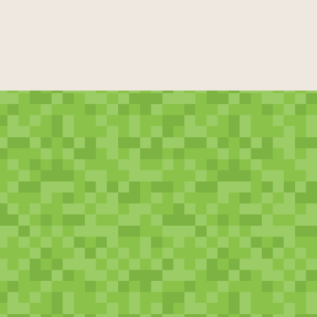
数字（41）
寿司（496）
スナック（6）
節分（28）
ゾウ（3）
惣菜（76）
掃除（24）
卒業式（14）
その他（20）
そば（20）
太陽（4）
宝箱（20）
タスマニアデビル（1）
盾（11）
建物（78）
七夕（21）
タヌキ（3）
卵（18）
チーズ（6）
中華料理（37）
父の日（82）
調味料（14）
チョコ（122）
月（12）
壺（11）
梅雨（30）
手（36）
手紙（4）
敵（124）
テープ（6）
天気（27）
電子機器（12）
道具（2）
時計（4）
ドーナツ（27）
トラ（2）
鳥（40）
丼もの（34）
夏（228）
ナマケモノ（1）
肉（74）
入学式（14）
猫（113）
ネズミ（27）
葉（25）
歯（2）