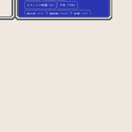
エスニック料理（2）
干支（158）
絵の具（12）
縁起物（112）
鉛筆（17）
オオカミ（6）
お金（82）
桶（11）
オコジョ（2）
お酒（50）
お茶（53）
お月見（21）
おでん（16）
おにぎり（30）
お盆（39）
海鮮（59）
海鮮丼（74）
回転寿司（248）
海洋生物（54）
カエル（2）
鍵（4）
家具（42）
楽器（2）
家電（17）
カバ（1）
鞄（7）
壁（35）
かぼちゃ（24）
紙（14）
雷（2）
カモノハシ（1）
柄（32）
カワウソ（1）
カンガルー（2）
韓国料理（5）
木（19）
キッチン用品（49）
キツネ（9）
きのこ（19）
木の実（9）
キーボード（76）
キラキラ（12）
キリン（2）
牛乳（7）