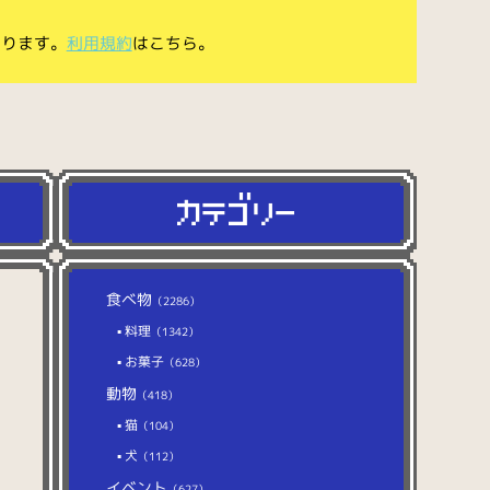
あります。
利用規約
はこちら。
食べ物
（2286）
料理
（1342）
お菓子
（628）
動物
（418）
猫
（104）
犬
（112）
イベント
（627）